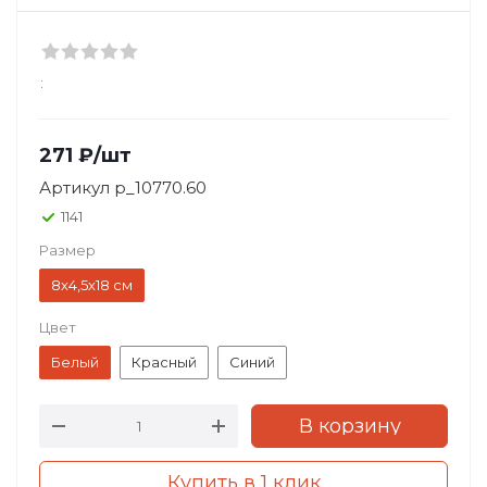
:
271
₽
/шт
Артикул
p_10770.60
1141
Размер
8х4,5х18 см
Цвет
Белый
Красный
Синий
В корзину
Купить в 1 клик