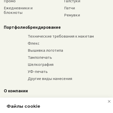
Промо
Галстуки
Ежедневники и
Патчи
блокноты
Ремувки
Портфолио
Брендирование
Технические требования к макетам
Флекс
Вышивка логотипа
Тампопечать
Шелкография
УФ-печать
Другие виды нанесения
О компании
Отзывы
Файлы cookie
Сотрудники