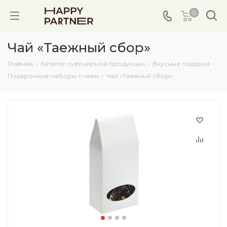
0
Чай «Таежный сбор»
Главная
-
Каталог сувенирной продукции
-
Вкусные подарки
-
Подарочные наборы с чаем
-
Чай «Таежный сбор»