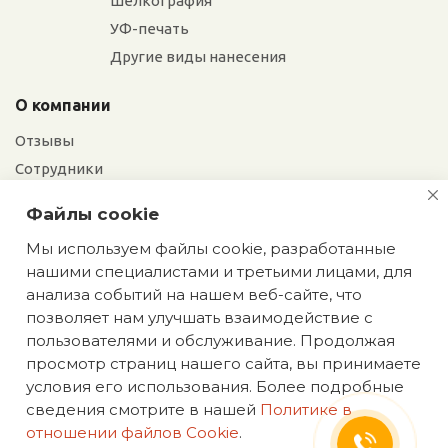
Шелкография
УФ-печать
Другие виды нанесения
О компании
Отзывы
Сотрудники
Сотрудничество
Файлы cookie
Вакансии
Мы используем файлы cookie, разработанные
нашими специалистами и третьими лицами, для
Екатерина
Блог
анализа событий на нашем веб-сайте, что
Мы сохраняем
позволяет нам улучшать взаимодействие с
эксклюзивность: оставьте
пользователями и обслуживание. Продолжая
заявку на идеи подарков,
просмотр страниц нашего сайта, вы принимаете
недоступных в интернете
условия его использования. Более подробные
Политика конфиденциальности
сведения смотрите в нашей
Политике в
ИП Аасаметс А. И. ИНН 661219180590 ОГРН
отношении файлов Cookie
.