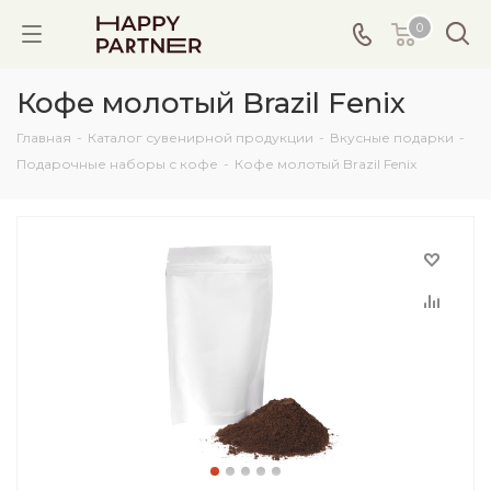
0
Кофе молотый Brazil Fenix
Главная
-
Каталог сувенирной продукции
-
Вкусные подарки
-
Подарочные наборы с кофе
-
Кофе молотый Brazil Fenix