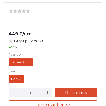
:
449
₽
/шт
Артикул
p_12742.60
55
Размер
13,5х4х20 см
Цвет
Белый
В корзину
Купить в 1 клик