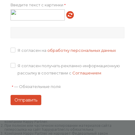
Введите текст с картинки
*
Оплата
Доставка
Отзывы
Я согласен на
обработку персональных данных
Задать вопрос
Я согласен получать рекламно-информационную
рассылку в соотвествии с
Соглашением
—
Обязательные поля
*
Авторское право на творческие наборы и дизайн принадлежат
компании Happy Partner.
При полном или частичном копировании материалов сайта
гиперссылка на сайт happypartner.ru обязательна
Компания Happy Partner не нарушает Федеральный закон