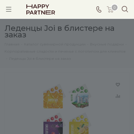
0
Леденцы Joi в блистере на
заказ
Главная
-
Каталог сувенирной продукции
-
Вкусные подарки
-
Корпоративные сладости и печенье с логотипом для клиентов
-
Леденцы Joi в блистере на заказ