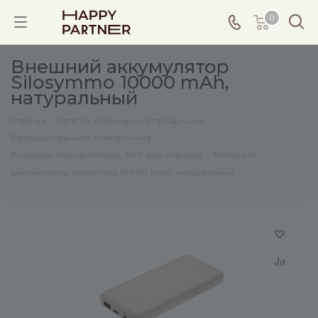
0
Внешний аккумулятор
Silosymmo 10000 mAh,
натуральный
Главная
-
Каталог сувенирной продукции
-
Брендированная электроника
-
Внешние аккумуляторы, БЗУ, док-станции
-
Внешний
аккумулятор Silosymmo 10000 mAh, натуральный