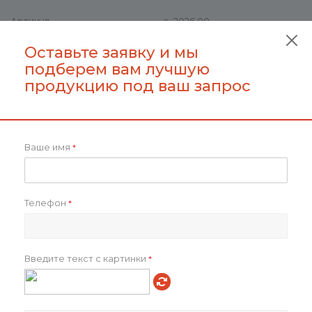
Артикул
a_2026.00
Всего товаров на складах
628
Оставьте заявку и мы
Вес, кг
0.205
подберем вам лучшую
Материал
Пластик, Пшеница
продукцию под ваш запрос
Упаковка
Фирменная коробка
Емкость, мАч
10 000
Размеры товара
14,53 х 6,92 х 1,55 см
Ваше имя
*
Как купить
Телефон
Оплата
*
Доставка
Введите текст с картинки
*
Отзывы