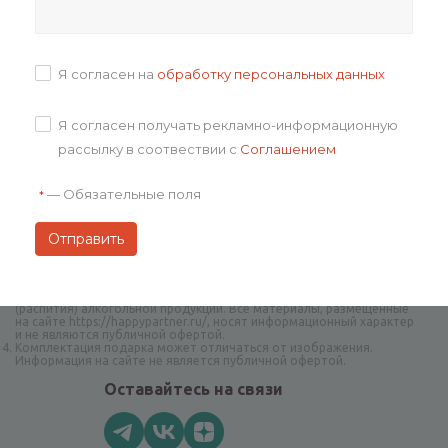
Задать вопрос
Я согласен на
обработку персональных данных
Я согласен получать рекламно-информационную
рассылку в соотвествии с
Соглашением
—
Обязательные поля
*
Авторское право на творческие наборы и дизайн принадлежат
компании Happy Partner.
При полном или частичном копировании материалов сайта
гиперссылка на сайт happypartner.ru обязательна
Компания Happy Partner не нарушает Федеральный закон
от 22.11.1995 N 171-ФЗ О государственном регулировании
производства и оборота этилового спирта, алкогольной
и спиртосодержащей продукции и об ограничении потребления
(распития) алкогольной продукции. Все материалы, размещённые
на сайте https://happypartner.ru/, носят информационный характер
и не являются публичной офертой.
Комплектация подарка может отличаться от изображения.
Информация на сайте не является публичной офертой.
Оставайтесь на связи