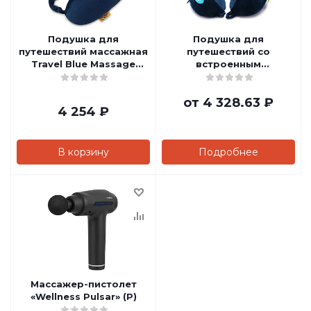
Подушка для
Подушка для
путешествий массажная
путешествий со
Travel Blue Massage
встроенным
Tranquility Pillow (217)
массажером "Massage
Tranquility Pillow"
от
4 328.63 ₽
4 254
₽
В корзину
Подробнее
Массажер-пистолет
«Wellness Pulsar» (P)