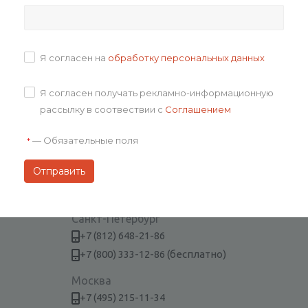
Оставайтесь на связи
Я согласен на
обработку персональных данных
Будьте всегда в курсе!
Я согласен получать рекламно-информационную
рассылку в соотвествии с
Соглашением
Нажимая на кнопку «Подписаться»,
—
Обязательные поля
*
вы даёте согласие на обработку
персональных данных и получение
рекламно-информационных
материалов.
Наши контакты
Санкт-Петербург
+7 (812) 648-21-86
+7 (800) 333-12-86 (бесплатно)
Москва
+7 (495) 215-11-34