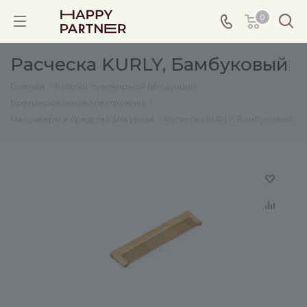
0
Расческа KURLY, Бамбуковый
Главная
-
Каталог сувенирной продукции
-
Брендированная электроника
-
Массажеры и средства для ухода
-
Расческа KURLY, Бамбуковый