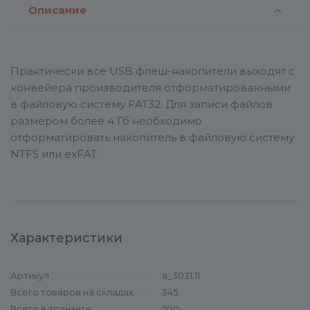
Описание
Практически все USB флеш-накопители выходят с
конвейера производителя отформатированными
в файловую систему FAT32. Для записи файлов
размером более 4 Гб необходимо
отформатировать накопитель в файловую систему
NTFS или exFAT.
Характеристики
Артикул
a_3031.11
Всего товаров на складах
345
Всего в транзите
500