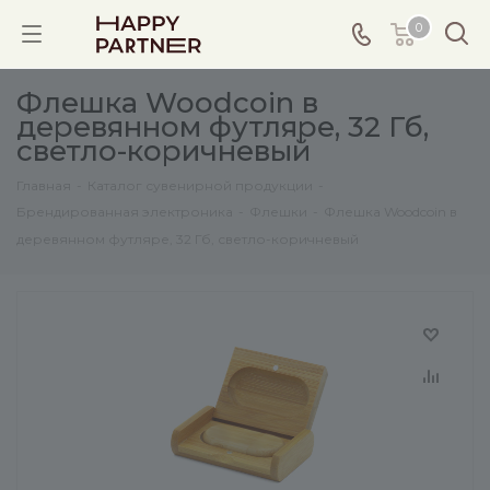
0
Флешка Woodcoin в
деревянном футляре, 32 Гб,
светло-коричневый
Главная
-
Каталог сувенирной продукции
-
Брендированная электроника
-
Флешки
-
Флешка Woodcoin в
деревянном футляре, 32 Гб, светло-коричневый