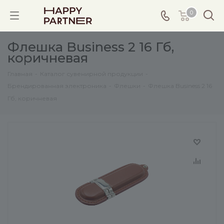
0
Флешка Business 2 16 Гб,
коричневая
Главная
-
Каталог сувенирной продукции
-
Брендированная электроника
-
Флешки
-
Флешка Business 2 16
Гб, коричневая