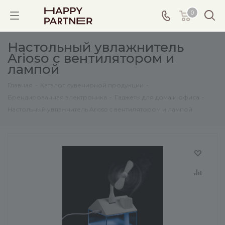
0
Настольный увлажнитель
Arioso с вентилятором и
лампой
Главная
-
Каталог сувенирной продукции
-
Брендированная электроника
-
Гаджеты для дома и офиса
-
Настольный увлажнитель Arioso с вентилятором и лампой