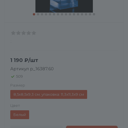
:
1 190
₽
/шт
Артикул
p_16387.60
509
Размер
8,5x8,5x9,3 см; упаковка: 11,3x11,3x9 см
Цвет
Белый