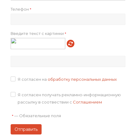
Вес брутто, г
14300.00
Объем в упаковке, см3
79524.00
Телефон
*
Артикул товара
p_16387.60
Всего товаров на складах
509
Всего в транзите
0
Введите текст с картинки
*
Как купить
Оплата
Я согласен на
обработку персональных данных
Доставка
Я согласен получать рекламно-информационную
рассылку в соотвествии с
Соглашением
Отзывы
—
Обязательные поля
*
Задать вопрос