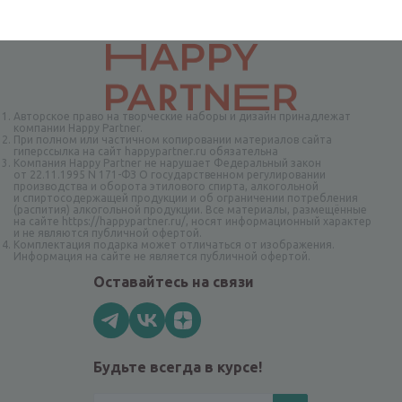
Авторское право на творческие наборы и дизайн принадлежат
компании Happy Partner.
При полном или частичном копировании материалов сайта
гиперссылка на сайт happypartner.ru обязательна
Компания Happy Partner не нарушает Федеральный закон
от 22.11.1995 N 171-ФЗ О государственном регулировании
производства и оборота этилового спирта, алкогольной
и спиртосодержащей продукции и об ограничении потребления
(распития) алкогольной продукции. Все материалы, размещённые
на сайте https://happypartner.ru/, носят информационный характер
и не являются публичной офертой.
Комплектация подарка может отличаться от изображения.
Информация на сайте не является публичной офертой.
Оставайтесь на связи
Будьте всегда в курсе!