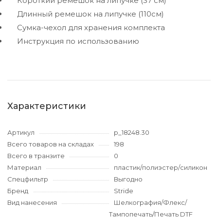
Короткий ремешок на липучке (37 см)
Длинный ремешок на липучке (110см)
Сумка-чехол для хранения комплекта
Инструкция по использованию
Характеристики
Артикул
p_18248.30
Всего товаров на складах
198
Всего в транзите
0
Материал
пластик/полиэстер/силикон
Спецфильтр
Выгодно
Бренд
Stride
Вид нанесения
Шелкография/Флекс/
Тампопечать/Печать DTF