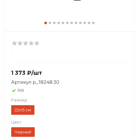
:
1 373
₽
/шт
Артикул
p_18248.30
198
Размер
22х15 см
Цвет
Черный