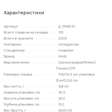
Характеристики
Артикул
p_17485.10
Всего товаров на складах
315
Всего в транзите
2000
Материал
полиуретан
Спецфильтр
Новинки
Бренд
Molti
Вид нанесения
Шелкография/Флекс/
Печать DTF
Размеры товара
11,6x7x1,3 см; упаковка:
12,4x13,2x2 см
Вес нетто, г
128.00
Ширина упаковки, см
50.5
Высота упаковки, см
26.0
Глубина упаковки, см
15.0
Вес брутто, г
6400.00