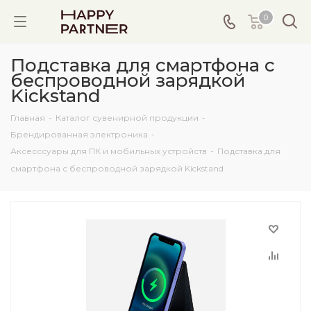
0
Подставка для смартфона с
беспроводной зарядкой
Kickstand
Главная
-
Каталог сувенирной продукции
-
Брендированная электроника
-
Аксесссуары для ПК и мобильных устройств
-
Подставка для
смартфона с беспроводной зарядкой Kickstand