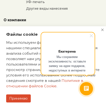
УФ-печать
Другие виды нанесения
О компании
Отзывы
Файлы cookie
Сотрудники
Сотрудничество
Мы используем файлы cookie, разработанные
нашими специалистами и третьими лицами, для
Вакансии
Екатерина
анализа событий на нашем веб-сайте, что
Мы сохраняем
позволяет нам улучшать взаимодействие с
эксклюзивность: оставьте
Блог
пользователями и обслуживание. Продолжая
заявку на идеи подарков,
просмотр страниц нашего сайта, вы принимаете
недоступных в интернете
условия его использования. Более подробные
сведения смотрите в нашей
Политике в
отношении файлов Cookie
.
Политика конфиденциальности
2026 © happypartner.ru
Принимаю