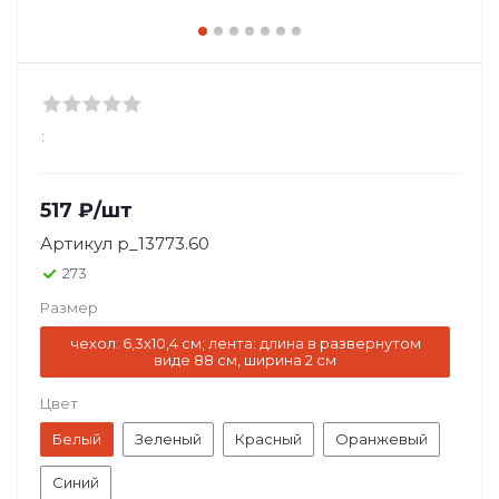
:
517
₽
/шт
Артикул
p_13773.60
273
Размер
чехол: 6,3х10,4 см; лента: длина в развернутом
виде 88 см, ширина 2 см
Цвет
Белый
Зеленый
Красный
Оранжевый
Синий