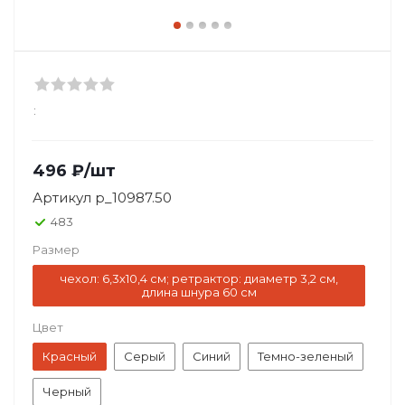
:
496
₽
/шт
Артикул
p_10987.50
483
Размер
чехол: 6,3х10,4 см; ретрактор: диаметр 3,2 см,
длина шнура 60 см
Цвет
Красный
Серый
Синий
Темно-зеленый
Черный