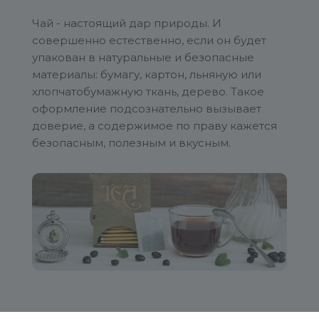
Чай - настоящий дар природы. И
совершенно естественно, если он будет
упакован в натуральные и безопасные
материалы: бумагу, картон, льняную или
хлопчатобумажную ткань, дерево. Такое
оформление подсознательно вызывает
доверие, а содержимое по праву кажется
безопасным, полезным и вкусным.