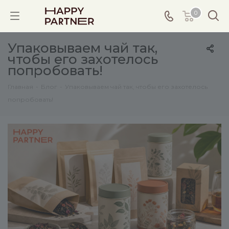
0
Упаковываем чай так,
чтобы его захотелось
попробовать!
Главная
-
Блог
-
Упаковываем чай так, чтобы его захотелось
попробовать!