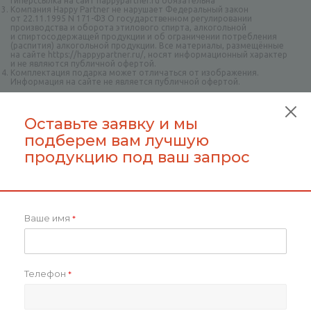
гиперссылка на сайт happypartner.ru обязательна
Компания Happy Partner не нарушает Федеральный закон
от 22.11.1995 N 171-ФЗ О государственном регулировании
производства и оборота этилового спирта, алкогольной
и спиртосодержащей продукции и об ограничении потребления
(распития) алкогольной продукции. Все материалы, размещённые
на сайте https://happypartner.ru/, носят информационный характер
и не являются публичной офертой.
Комплектация подарка может отличаться от изображения.
Информация на сайте не является публичной офертой.
Оставайтесь на связи
Оставьте заявку и мы
подберем вам лучшую
продукцию под ваш запрос
Будьте всегда в курсе!
Ваше имя
*
Нажимая на кнопку «Подписаться»,
вы даёте согласие на обработку
персональных данных и получение
рекламно-информационных
материалов.
Телефон
*
Наши контакты