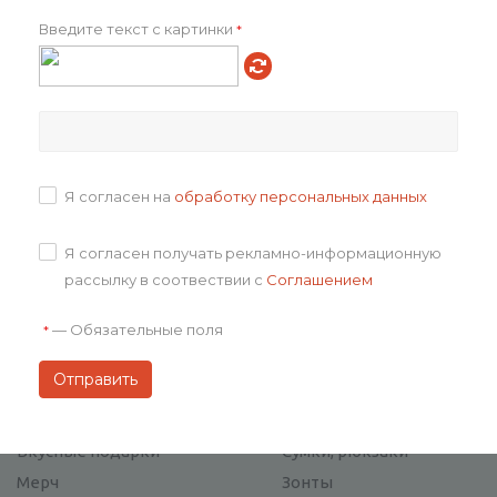
Санкт-Петербург
Введите текст с картинки
*
+7 (812) 648-21-86
+7 (800) 333-12-86 (бесплатно)
Москва
+7 (495) 215-11-34
+7 (800) 333-12-86 (бесплатно)
Я согласен на
обработку персональных данных
Электронная почта
sale@happypartner.ru
Я согласен получать рекламно-информационную
Адрес
рассылку в соотвествии с
Соглашением
г. Санкт-Петербург,
ул. Гельсингфорская, 3
—
Обязательные поля
*
Каталог
Вкусные подарки
Сумки, рюкзаки
Мерч
Зонты